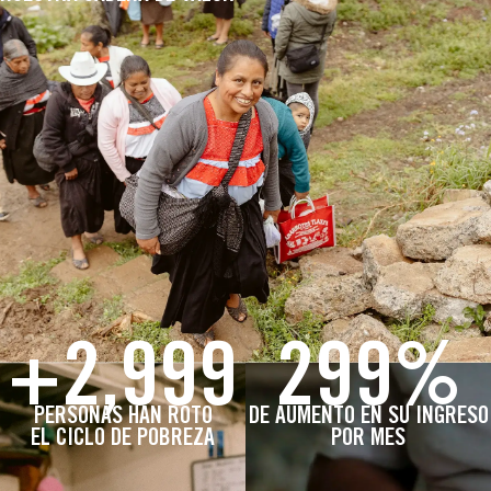
+
3,000
300
%
PERSONAS HAN ROTO
DE AUMENTO EN SU INGRESO
EL CICLO DE POBREZA
POR MES