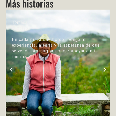
Más historias
Víctor
Oaxaca
go mi
Victor es un maestro del telar de
anza de que
Chicotillo, el cuál trabaja desde h
oyar a mi
de 15 años.